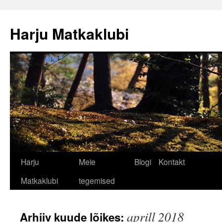
Liigu
sisu
Harju Matkaklubi
juurde
Harju
Meie
Blogi
Kontakt
Matkaklubi
tegemised
aprill 2018
Arhiiv kuude lõikes: