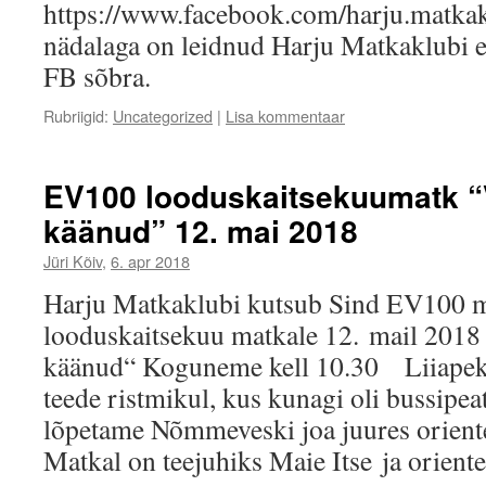
https://www.facebook.com/harju.matkak
nädalaga on leidnud Harju Matkaklubi e
FB sõbra.
Rubriigid:
Uncategorized
|
Lisa kommentaar
EV100 looduskaitsekuumatk “V
käänud” 12. mai 2018
Jüri Kõiv
,
6. apr 2018
Harju Matkaklubi kutsub Sind EV100 m
looduskaitsekuu matkale 12. mail 2018 
käänud“ Koguneme kell 10.30 Liiape
teede ristmikul, kus kunagi oli bussipea
lõpetame Nõmmeveski joa juures oriente
Matkal on teejuhiks Maie Itse ja orien