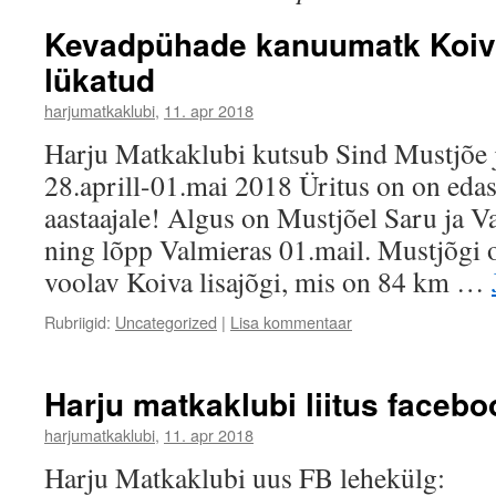
Kevadpühade kanuumatk Koiva
lükatud
harjumatkaklubi
,
11. apr 2018
Harju Matkaklubi kutsub Sind Mustjõe 
28.aprill-01.mai 2018 Üritus on on eda
aastaajale! Algus on Mustjõel Saru ja Va
ning lõpp Valmieras 01.mail. Mustjõgi 
voolav Koiva lisajõgi, mis on 84 km …
Rubriigid:
Uncategorized
|
Lisa kommentaar
Harju matkaklubi liitus facebo
harjumatkaklubi
,
11. apr 2018
Harju Matkaklubi uus FB lehekülg: