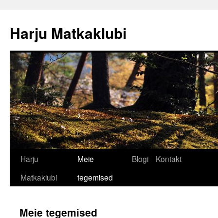
Liigu
sisu
Harju Matkaklubi
juurde
Harju
Meie
Blogi
Kontakt
Matkaklubi
tegemised
Meie tegemised