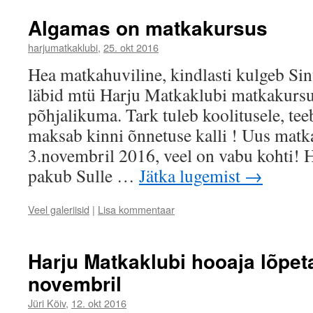
Algamas on matkakursus
harjumatkaklubi
,
25. okt 2016
Hea matkahuviline, kindlasti kulgeb Sin
läbid mtü Harju Matkaklubi matkakursus
põhjalikuma. Tark tuleb koolitusele, teeb
maksab kinni õnnetuse kalli ! Uus matk
3.novembril 2016, veel on vabu kohti! 
pakub Sulle …
Jätka lugemist
→
Veel galeriisid
|
Lisa kommentaar
Harju Matkaklubi hooaja lõpet
novembril
Jüri Kõiv
,
12. okt 2016