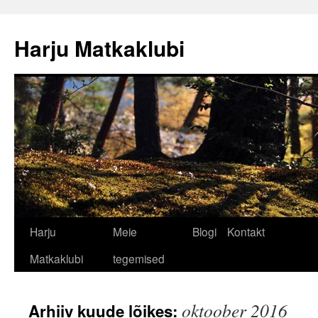
Liigu
sisu
Harju Matkaklubi
juurde
Harju
Meie
Blogi
Kontakt
Matkaklubi
tegemised
oktoober 2016
Arhiiv kuude lõikes: