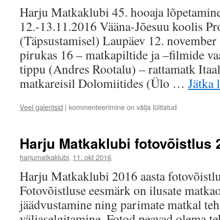
Harju Matkaklubi 45. hooaja lõpetamin
12.-13.11.2016 Vääna-Jõesuu koolis P
(Täpsustamisel) Laupäev 12. november
pirukas 16 – matkapiltide ja –filmide v
tippu (Andres Rootalu) – rattamatk Itaal
matkareisil Dolomiitides (Ülo …
Jätka 
Harju
Veel galeriisid
|
kommenteerimine on välja lülitatud
Matkaklubi
hooaja
lõpetamine
Harju Matkaklubi fotovõistlus
12.
–
harjumatkaklubi
,
11. okt 2016
13.
Harju Matkaklubi 2016 aasta fotovõistl
novembril
Fotovõistluse eesmärk on ilusate matka
jäädvustamine ning parimate matkal teh
väljaselgitamine. Fotod peavad olema te