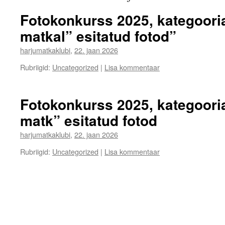
Fotokonkurss 2025, kategoori
matkal” esitatud fotod”
harjumatkaklubi
,
22. jaan 2026
Rubriigid:
Uncategorized
|
Lisa kommentaar
Fotokonkurss 2025, kategoori
matk” esitatud fotod
harjumatkaklubi
,
22. jaan 2026
Rubriigid:
Uncategorized
|
Lisa kommentaar