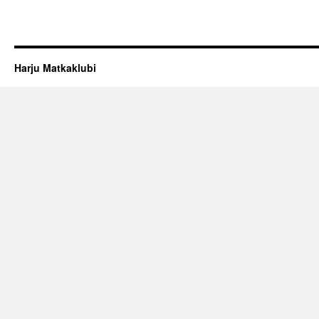
Harju Matkaklubi