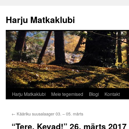
Liigu
sisu
Harju Matkaklubi
juurde
Harju Matkaklubi
Meie tegemised
Blogi
Kontakt
←
Kääriku suusalaager 03. – 05. märts
“Tere, Kevad!” 26. märts 2017