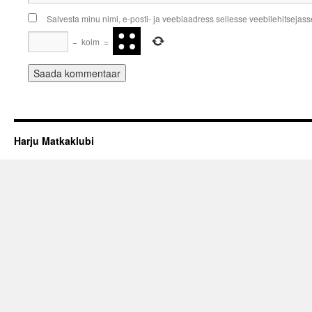
Salvesta minu nimi, e-posti- ja veebiaadress sellesse veebilehitsejas
−
kolm
=
Harju Matkaklubi