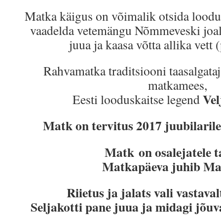
Matka käigus on võimalik otsida loodu
vaadelda vetemängu Nõmmeveski joal.
juua ja kaasa võtta allika vett 
Rahvamatka traditsiooni taasalgataj
matkamees,
Vel
Eesti looduskaitse legend
Matk on tervitus 2017 juubilaril
Matk on osalejatele t
Matkapäeva juhib Mai
Riietus ja jalats vali vastaval
Seljakotti pane juua ja midagi jõu