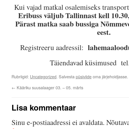
Kui vajad matkal osalemiseks transporti
Eribuss väljub Tallinnast kell 10.30
Pärast matka saab bussiga Nõmmeves
eest.
lahemaalood
Registreeru aadressil:
Täiendavad küsimused tel
Rubriigid:
Uncategorized
. Salvesta
püsiviide
oma järjehoidjasse.
←
Kääriku suusalaager 03. – 05. märts
Lisa kommentaar
Sinu e-postiaadressi ei avaldata.
Nõutava