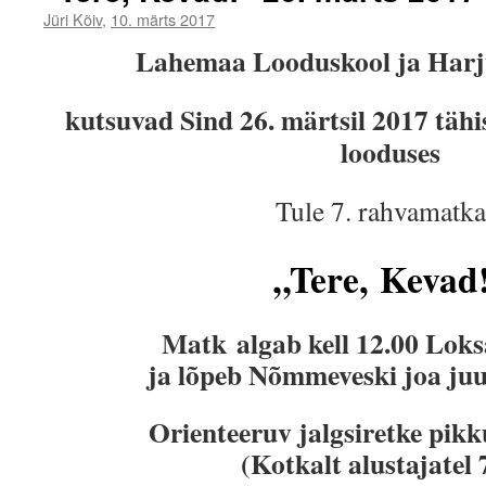
Jüri Kõiv
,
10. märts 2017
Lahemaa Looduskool ja Harj
kutsuvad Sind 26. märtsil 2017 täh
looduses
Tule 7. rahvamatka
„Tere, Kevad
Matk algab kell 12.00 Loks
ja lõpeb Nõmmeveski joa juu
Orienteeruv jalgsiretke pik
(Kotkalt alustajatel