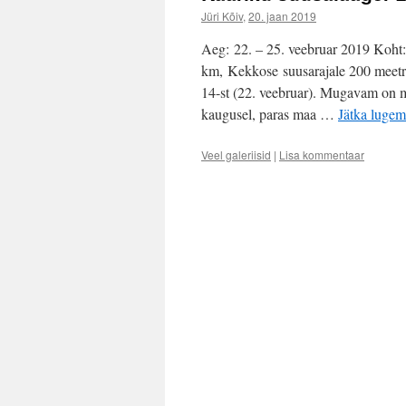
Jüri Kõiv
,
20. jaan 2019
Aeg: 22. – 25. veebruar 2019 Koht:
km, Kekkose suusarajale 200 meetr
14-st (22. veebruar). Mugavam on m
kaugusel, paras maa …
Jätka lugem
Veel galeriisid
|
Lisa kommentaar