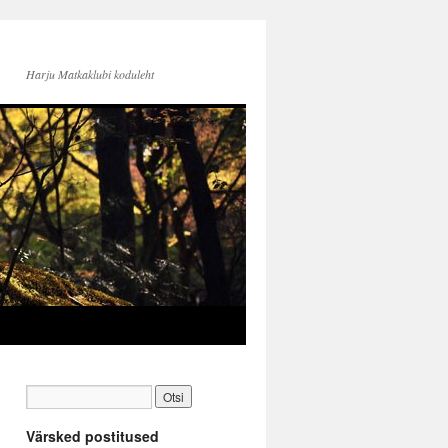
Harju Matkaklubi koduleht
Värsked postitused