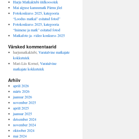
Harju Matkaklubi üldkoosolek
Mai alguse kanuumatk Pärnu jõel
Fotokonkurss 2025, kategooria
“Loodus matkal” esitatud fotod”
Fotokonkurss 2025, kategooria
“Inimene ja matk” esitatud fotod
Matkafoto ja -video konkurss 2025
Värsked kommentaarid
harjumatkaklubi
,
Varatalvine matkajate
kokkutulek
Mari-Liis Kornel
,
Varatalvine
matkajate kokkutulek
Arhiiv
aprill 2026
märts 2026
jaanuar 2026
november 2025
aprill 2025
jaanuar 2025
detsember 2024
november 2024
oktoober 2024
mai 2024