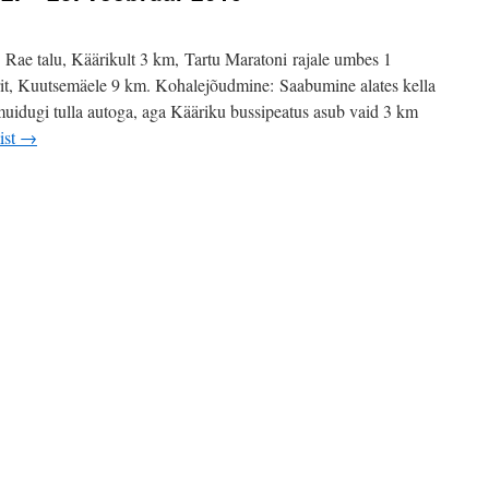
 Rae talu, Käärikult 3 km, Tartu Maratoni rajale umbes 1
it, Kuutsemäele 9 km. Kohalejõudmine: Saabumine alates kella
uidugi tulla autoga, aga Kääriku bussipeatus asub vaid 3 km
ist
→