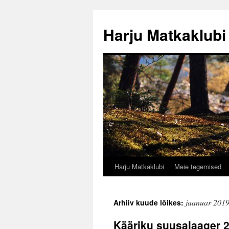
Liigu
sisu
Harju Matkaklubi
juurde
Harju Matkaklubi
Meie tegemised
jaanuar 201
Arhiiv kuude lõikes:
Kääriku suusalaager 2