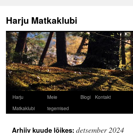
Liigu
sisu
Harju Matkaklubi
juurde
Harju
Meie
Blogi
Kontakt
Matkaklubi
tegemised
detsember 2024
Arhiiv kuude lõikes: