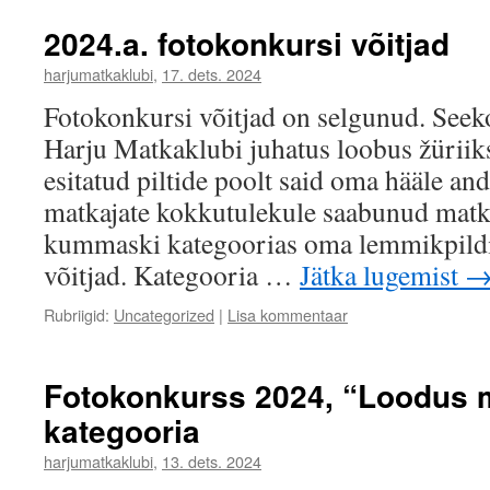
2024.a. fotokonkursi võitjad
harjumatkaklubi
,
17. dets. 2024
Fotokonkursi võitjad on selgunud. Seeko
Harju Matkaklubi juhatus loobus žüriiks
esitatud piltide poolt said oma hääle and
matkajate kokkutulekule saabunud matka
kummaski kategoorias oma lemmikpildi 
võitjad. Kategooria …
Jätka lugemist
Rubriigid:
Uncategorized
|
Lisa kommentaar
Fotokonkurss 2024, “Loodus 
kategooria
harjumatkaklubi
,
13. dets. 2024